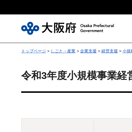
大
トップページ
>
しごと・産業
>
企業支援
>
経営支援
>
小規
令和3年度小規模事業経