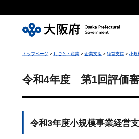
大
トップページ
>
しごと・産業
>
企業支援
>
経営支援
>
小規
令和4年度 第1回評価
令和3年度小規模事業経営