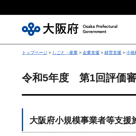
大
トップページ
>
しごと・産業
>
企業支援
>
経営支援
>
小規
令和5年度 第1回評価
大阪府小規模事業者等支援