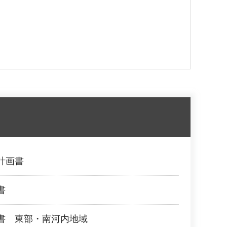
計画書
書
書 東部・南河内地域