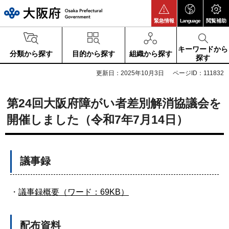
大阪府
緊急情報
Language
閲覧補助
キーワードから
分類から探す
目的から探す
組織から探す
探す
更新日：2025年10月3日
ページID：111832
第24回大阪府障がい者差別解消協議会を
開催しました（令和7年7月14日）
議事録
・
議事録概要（ワード：69KB）
配布資料