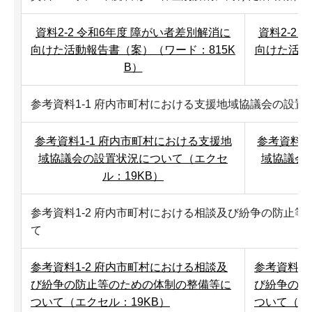
資料2-2 令和6年度 障がい者差別解消に
資料2-2
向けた活動報告書（案）（ワード：815K
向けた活動
B）
参考資料1-1 府内市町村における支援地域協議会の設置
参考資料1-1 府内市町村における支援地
参考資料1
域協議会の設置状況について（エクセ
域協議会
ル：19KB）
参考資料1-2 府内市町村における相談及び紛争の防止
て
参考資料1-2 府内市町村における相談及
参考資料1
び紛争の防止等のための体制の整備等に
び紛争の防
ついて（エクセル：19KB）
ついて（テ