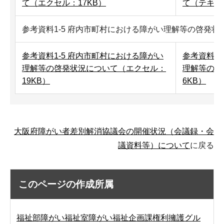
て（エクセル：17KB）
て（テキス
参考資料1-5 府内市町村における障がい理解等の啓発状
参考資料1-5 府内市町村における障がい
参考資料1
理解等の啓発状況について（エクセル：
理解等の啓
19KB）
6KB）
大阪府障がい者差別解消協議会の開催状況（会議録・会
議資料等）について
に戻る
このページの作成所属
福祉部障がい福祉室障がい福祉企画課権利擁護グル