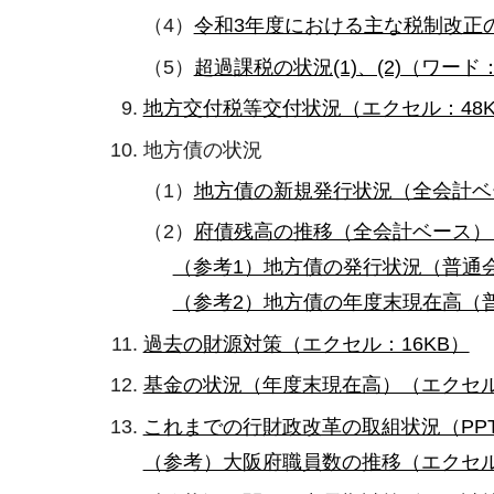
（4）
令和3年度における主な税制改正の
（5）
超過課税の状況(1)、(2)（ワード：
地方交付税等交付状況（エクセル：48K
地方債の状況
（1）
地方債の新規発行状況（全会計ベ
（2）
府債残高の推移（全会計ベース）（
（参考1）地方債の発行状況（普通会
（参考2）地方債の年度末現在高（普
過去の財源対策（エクセル：16KB）
基金の状況（年度末現在高）（エクセル
これまでの行財政改革の取組状況（PPT
（参考）大阪府職員数の推移（エクセル