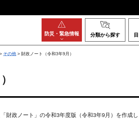
阪府
防災・
緊急情報
分類から探す
目
>
その他
> 財政ノート（令和3年9月）
月）
「財政ノート」の令和3年度版（令和3年9月）を作成