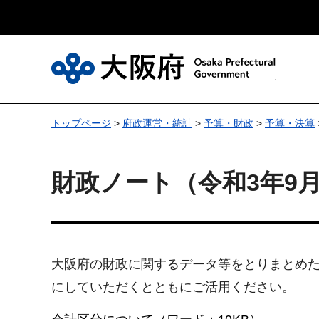
大
トップページ
>
府政運営・統計
>
予算・財政
>
予算・決算
財政ノート（令和3年9
大阪府の財政に関するデータ等をとりまとめた
にしていただくとともにご活用ください。