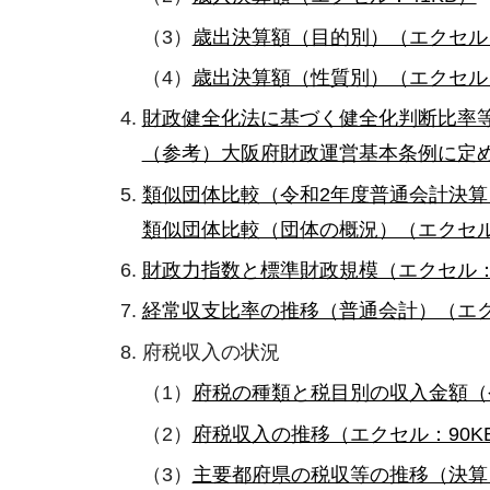
（3）
歳出決算額（目的別）（エクセル：
（4）
歳出決算額（性質別）（エクセル：
財政健全化法に基づく健全化判断比率等
（参考）大阪府財政運営基本条例に定め
類似団体比較（令和2年度普通会計決算
類似団体比較（団体の概況）（エクセル
財政力指数と標準財政規模（エクセル：
経常収支比率の推移（普通会計）（エク
府税収入の状況
（1）
府税の種類と税目別の収入金額（令
（2）
府税収入の推移（エクセル：90K
（3）
主要都府県の税収等の推移（決算）(