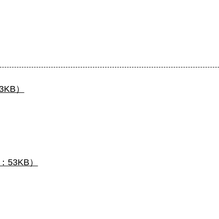
KB）
53KB）