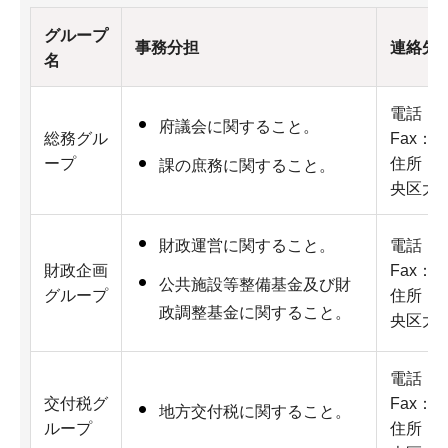
グループ
事務分担
連絡先
名
電話：06
府議会に関すること。
総務グル
Fax：06
ープ
住所：5
課の庶務に関すること。
央区大手
電話：06
財政運営に関すること。
財政企画
Fax：06
公共施設等整備基金及び財
グループ
住所：5
政調整基金に関すること。
央区大手
電話：06
交付税グ
Fax：06
地方交付税に関すること。
ループ
住所：5