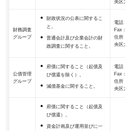
央区大手
財政状況の公表に関するこ
電話：06
と。
財務調査
Fax：06
グループ
住所：5
普通会計及び企業会計の財
央区大手
政調査に関すること。
電話：06
府債に関すること（起債及
公債管理
Fax：06
び償還を除く）。
グループ
住所：5
減債基金に関すること。
央区大手
府債に関すること（起債及
び償還）。
資金計画及び運用並びに一