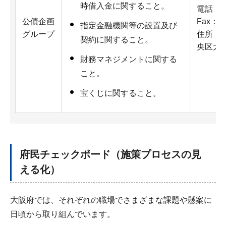
時借入金に関すること。
電話：06
公債企画
Fax：06
指定金融機関等の設置及び
グループ
住所：5
契約に関すること。
央区大手
財務マネジメントに関する
こと。
宝くじに関すること。
府民チェックボード（施策プロセスの見
える化）
大阪府では、それぞれの職場でさまざまな課題や懸案に
日頃から取り組んでいます。