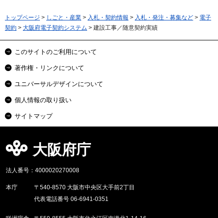
トップページ
>
しごと・産業
>
入札・契約情報
>
入札・発注・募集など
>
電子
契約
>
大阪府電子契約システム
> 建設工事／随意契約実績
このサイトのご利用について
著作権・リンクについて
ユニバーサルデザインについて
個人情報の取り扱い
サイトマップ
大阪府庁
法人番号：4000020270008
本庁
〒540-8570 大阪市中央区大手前2丁目
代表電話番号 06-6941-0351