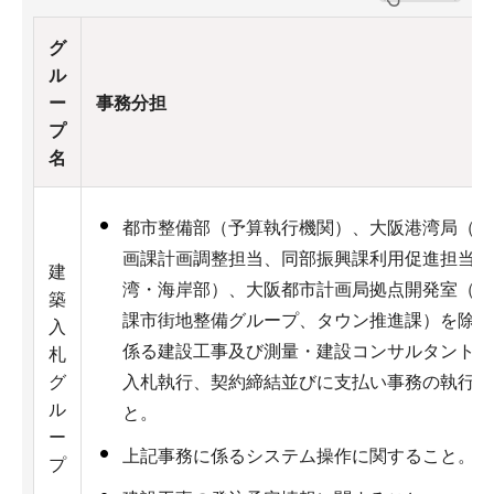
グ
ル
ー
事務分担
プ
名
都市整備部（予算執行機関）、大阪港湾局（計
画課計画調整担当、同部振興課利用促進担当及
建
湾・海岸部）、大阪都市計画局拠点開発室（戦
築
課市街地整備グループ、タウン推進課）を除く
入
係る建設工事及び測量・建設コンサルタント等
札
グ
入札執行、契約締結並びに支払い事務の執行に
ル
と。
ー
上記事務に係るシステム操作に関すること。
プ