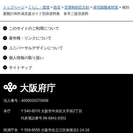
トップページ
>
くらし・環境
>
防災
>
災害時対応方針
>
帰宅困難者対策
> 個別
避難計画作成支援ガイド別添資料集 各市ご提供資料
このサイトのご利用について
著作権・リンクについて
ユニバーサルデザインについて
個人情報の取り扱い
サイトマップ
大阪府庁
法人番号：4000020270008
本庁
〒540-8570 大阪市中央区大手前2丁目
代表電話番号 06-6941-0351
咲洲庁舎
〒559-8555 大阪市住之江区南港北1-14-16