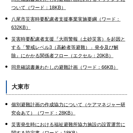
ついて（ワード：18KB）
八尾市災害時要配慮者支援事業実施要綱（ワード：
632KB）
災害時要配慮者支援『大雨警報（土砂災害）を起因と
する「警戒レベル3（高齢者等避難）」発令及び解
除』にかかる関係者フロー（エクセル：20KB）
同意確認書兼わたしの避難計画（ワード：66KB）
大東市
個別避難計画の作成協力について（ケアマネジャー研
究会あて）（ワード：28KB）
災害発生時における福祉避難所協力施設の設置運営に
関する協定書（ワード：18KB）