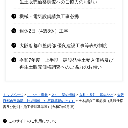
生土販売価格調査へのご協力のお願い
機械・電気設備請負工事必携
週休2日（4週8休）工事
大阪府都市整備部 優良建設工事等表彰制度
令和7年度 上半期 建設発生土受入価格及び
再生土販売価格調査へのご協力のお願い
トップページ
>
しごと・産業
>
入札・契約情報
>
入札・発注・募集など
>
大阪
府都市整備部 技術情報（住宅建築局のぞく）
> 土木請負工事必携（共通仕様
書及び附則・施工管理基準等）(令和7年9月版)
このサイトのご利用について