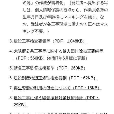
名簿」の作成が義務化。（発注者へ提出する写
しは、個人情報保護の観点から、作業員名簿の
生年月日及び年齢欄にマスキングを施す。な
お、受注者が各工事現場に備えおく正本はマス
キング不要。）
建設工事検査要領等（PDF：1,048KB）
大阪府公共工事等に関する暴力団排除措置要綱等
（PDF：566KB）
(令和7年6月版に更新）
請負工事監督技術基準（PDF：260KB）
建設副産物適正処理推進要綱（PDF：62KB）
再生資源の利用の促進について（PDF：15KB）
建設工事に伴う騒音振動対策技術指針（PDF：
29KB）