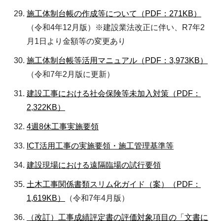
施工体制台帳の作成等について（PDF：271KB）
（令和4年12月版）※建設業法改正に伴い、R7年2
月1日より金額等の変更あり
施工体制台帳等活用マニュアル（PDF：3,973KB）
（令和7年2月版に更新）
建設工事における社会保険等未加入対策（PDF：
2,322KB）
4週8休工事実施要領
ICT活用工事の実施要領・施工管理基準等
建設現場における遠隔臨場の試行要領
土木工事関係書類スリム化ガイド（案）（PDF：
1,619KB）
（令和7年4月版）
（改訂）工事成績評定書の評価対象項目の「文書に