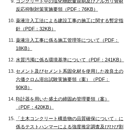
コンクリート中の塩化物総量規制及びアルカリ骨材
反応抑制対策実施要領（PDF：76KB）
薬液注入工法による建設工事の施工に関する暫定指
針（PDF：32KB）
薬液注入工事に係る施工管理等について（PDF：
18KB）
水質汚濁に係る環境基準について（PDF：241KB）
セメント及びセメント系固化材を使用した改良土の
六価クロム溶出試験実施要領（案）（PDF：
90KB）
Ri計器を用いた盛土の締固め管理要領（案）
（PDF：420KB）
「土木コンクリート構造物の品質確保について」に
係るテストハンマーによる強度推定調査及びひび割