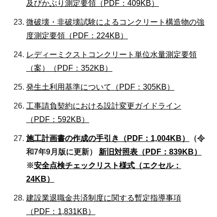
及びかぶり測定要領（PDF：409KB）
微破壊・非破壊試験によるコンクリート構造物の強
度測定要領（PDF：224KB）
レディーミクストコンクリート単位水量測定要領
（案）（PDF：352KB）
発生土利用基準について（PDF：305KB）
工事請負契約における設計変更ガイドライン
（PDF：592KB）
施工計画書の作成の手引き（PDF：1,004KB）
（令
和7年9月版に更新）
新旧対照表（PDF：839KB）
※
安全点検チェックリスト様式（エクセル：
24KB）
建設業退職金共済制度に関する暫定指導事項
（PDF：1,831KB）