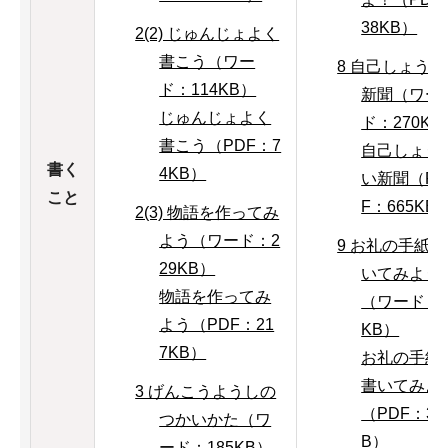
38KB）
2(2) じゅんじょよく
書こう（ワー
8 自己しょう
ド：114KB）
新聞（ワー
じゅんじょよく
ド：270KB
書こう（PDF：7
自己しょう
書く
4KB）
い新聞（P
こと
F：665KB
2(3) 物語を作ってみ
よう（ワード：2
9 お礼の手紙
29KB）
いてみよう
物語を作ってみ
（ワード：3
よう（PDF：21
KB）
7KB）
お礼の手紙
書いてみよ
3 げんこうようしの
（PDF：33
つかいかた（ワ
B）
ード：185KB）