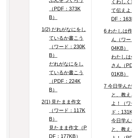
ぶんをつくろう
くわしく書
（PDF：373K
て伝えよう
B）
DF：163K
1(2) だれがなにをし
6 わたしは作
ているか書こう
ん（ワード
（ワード：230K
04KB）
B）
わたしは作
だれがなにをし
さん（PDF
ているか書こう
01KB）
（PDF：224K
7 今日学んだこ
B）
と、教える
2(1) 見たまま作文
よ！（ワー
（ワード：117K
ド：131KB
B）
今日学んだ
見たまま作文（P
と、教える
DF：177KB）
よ！（PDF