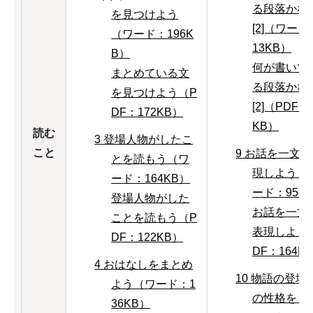
る段落かな
を見つけよう
[2]（ワード
（ワード：196K
13KB）
B）
何が書いて
まとめている文
る段落かな
を見つけよう（P
[2]（PDF：
DF：172KB）
KB）
読む
3 登場人物がしたこ
こと
9 お話を一文
とを読もう（ワ
現しよう（
ード：164KB）
ード：95K
登場人物がした
お話を一文
ことを読もう（P
表現しよう
DF：122KB）
DF：164K
4 おはなしをまとめ
10 物語の登場
よう（ワード：1
の性格をま
36KB）