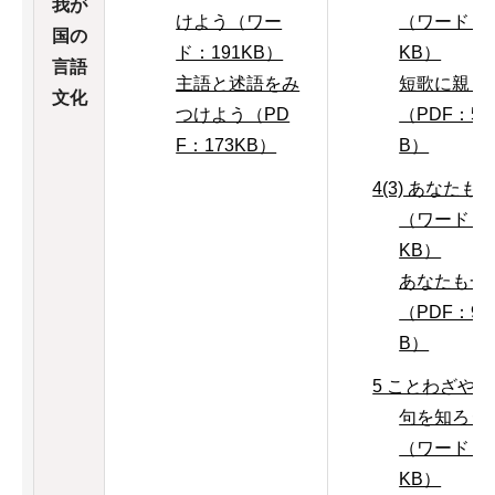
我が
けよう（ワー
（ワード：1
国の
ド：191KB）
KB）
言語
主語と述語をみ
短歌に親し
文化
つけよう（PD
（PDF：55
F：173KB）
B）
4(3) あなたも
（ワード：2
KB）
あなたも一
（PDF：91
B）
5 ことわざや
句を知ろう
（ワード：1
KB）