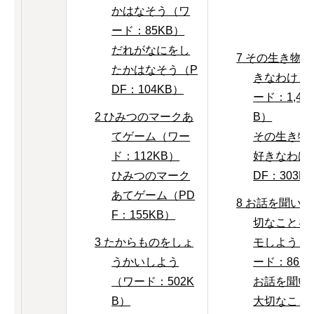
かはなそう（ワ
ード：85KB）
だれがなにをし
7 その生き物
たかはなそう（P
きなわけ（
DF：104KB）
ード：1,43
2 ひみつのマークあ
B）
てゲーム（ワー
その生き物
ド：112KB）
好きなわけ
ひみつのマーク
DF：303K
あてゲーム（PD
8 お話を聞い
F：155KB）
切なことを
3 たからものをしょ
モしよう（
うかいしよう
ード：86K
（ワード：502K
お話を聞い
B）
大切なこと