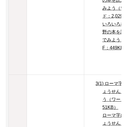
の本を読ん
みよう（ワ
ド：2,029
いろいろな
野の本を読
でみよう（
F：449KB
3(1) ローマ字
ょうせんし
う（ワード
51KB）
ローマ字に
ょうせんし