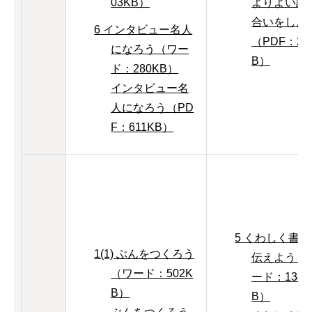
03KB）
よりよい話
合いをしよ
6 インタビュー名人
（PDF：20
になろう（ワー
B）
ド：280KB）
インタビュー名
人になろう（PD
F：611KB）
5 くわしく書
1(1) ぶんをつくろう
伝えよう（
（ワード：502K
ード：134K
B）
B）