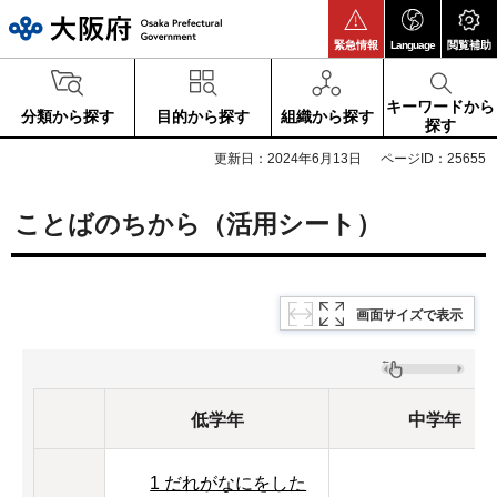
大阪府
緊急情報
Language
閲覧補助
キーワードから
分類から探す
目的から探す
組織から探す
探す
更新日：2024年6月13日
ページID：25655
ことばのちから（活用シート）
画面サイズで表示
低学年
中学年
1 だれがなにをした