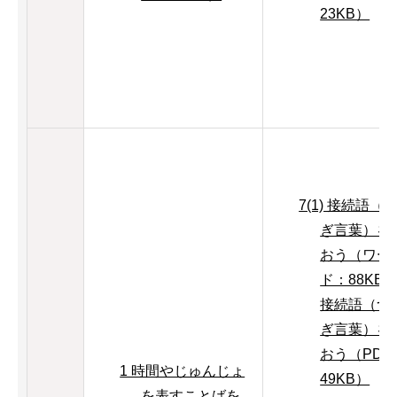
23KB）
7(1) 接続語（
ぎ言葉）を
おう（ワー
ド：88KB
接続語（つ
ぎ言葉）を
おう（PDF
1 時間やじゅんじょ
49KB）
を表すことばを