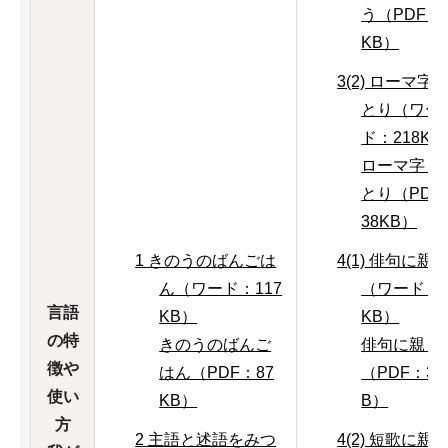
う（PDF：1
KB）
3(2) ローマ字
とり（ワー
ド：218KB
ローマ字し
とり（PDF
38KB）
1 きのうのばんごは
4(1) 俳句に親
ん（ワード：117
（ワード：1
言語
KB）
KB）
の特
きのうのばんご
俳句に親し
徴や
はん（PDF：87
（PDF：36
使い
KB）
B）
方
2 主語と述語をみつ
4(2) 短歌に親