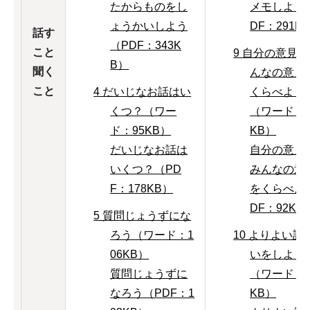
たからものをし
メモしよう
ょうかいしよう
DF：291K
話す
（PDF：343K
こと
9 自分の意見
B）
聞く
んなの意見
こと
4 だいじなお話はい
くらべよう
くつ？（ワー
（ワード：1
ド：95KB）
KB）
だいじなお話は
自分の意見
いくつ？（PD
みんなの意
F：178KB）
をくらべよ
DF：92KB
5 質問じょうずにな
ろう（ワード：1
10 よりよい話
06KB）
いをしよう
質問じょうずに
（ワード：1
なろう（PDF：1
KB）