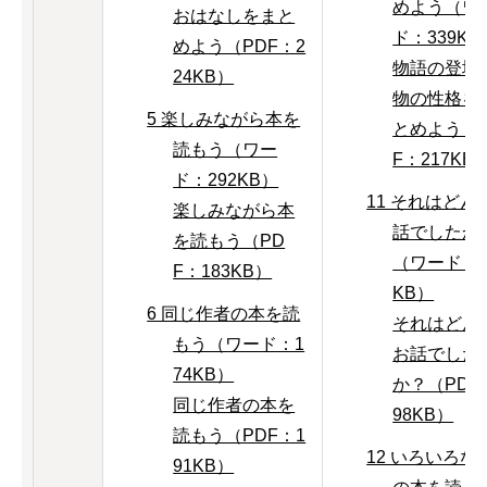
めよう（ワ
おはなしをまと
ド：339KB
めよう（PDF：2
物語の登場
24KB）
物の性格を
5 楽しみながら本を
とめよう（
読もう（ワー
F：217KB
ド：292KB）
11 それはどん
楽しみながら本
話でしたか
を読もう（PD
（ワード：2
F：183KB）
KB）
6 同じ作者の本を読
それはどん
もう（ワード：1
お話でした
74KB）
か？（PDF
同じ作者の本を
98KB）
読もう（PDF：1
12 いろいろな
91KB）