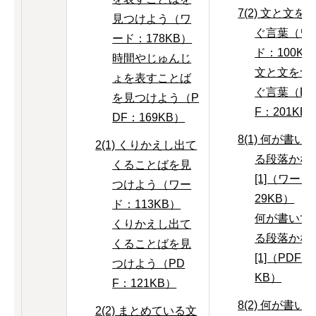
7(2) 文と文を
見つけよう（ワ
ぐ言葉（ワ
ード：178KB）
ド：100KB
時間やじゅんじ
文と文をつ
ょを表すことば
ぐ言葉（P
を見つけよう（P
F：201KB
DF：169KB）
8(1) 何が書い
2(1) くりかえし出て
る段落かな
くることばを見
[1]（ワード
つけよう（ワー
29KB）
ド：113KB）
何が書いて
くりかえし出て
る段落かな
くることばを見
[1]（PDF：
つけよう（PD
KB）
F：121KB）
8(2) 何が書い
2(2) まとめている文