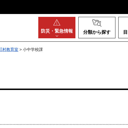
阪府
防災・
緊急情報
分類から探す
目
町村教育室
> 小中学校課