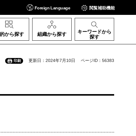
Foreign
Language
閲覧補助
機能
キーワードから
的から探す
組織から探す
探す
更新日：2024年7月10日
ページID：56383
印刷