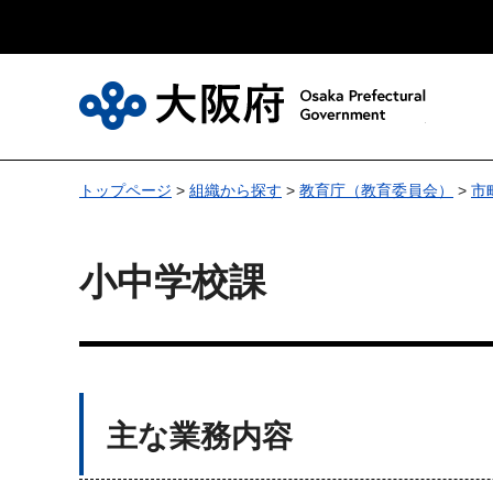
大
トップページ
>
組織から探す
>
教育庁（教育委員会）
>
市
小中学校課
主な業務内容