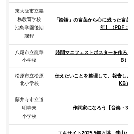
東大阪市立義
務教育学校
「論語」の言葉から心に残った言葉
年】（PDF：4
池島学園後期
課程
八尾市立龍華
時間マニフェストポスターを作ろう【国
小学校
B）
松原市立松原
伝えたいことを整理して、報告しよう【
北小学校
KB）
藤井寺市立道
明寺東
作詞家になろう【音楽・3年】
小学校
エキサイト2025 5年万博 狭山