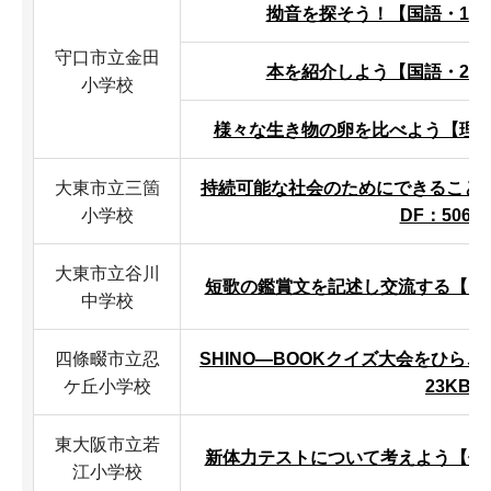
拗音を探そう！【国語・1年】
守口市立金田
本を紹介しよう【国語・2年】
小学校
様々な生き物の卵を比べよう【理科・
大東市立三箇
持続可能な社会のためにできること
小学校
DF：506K
大東市立谷川
短歌の鑑賞文を記述し交流する【国語・
中学校
四條畷市立忍
SHINO―BOOKクイズ大会をひらこ
ケ丘小学校
23KB）
東大阪市立若
新体力テストについて考えよう【体育・
江小学校