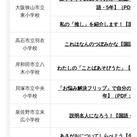
大阪狭山市立
語・5年】（PDF：
東小学校
私の「推し」を紹介します！【国語・
高石市立羽衣
これはなんのつぼみかな【国語・1
小学校
岸和田市立八
わたしの「ことばあそびうた」【国語・
木小学校
貝塚市立中央
「お悩み解決フリップ」で自分の悩
小学校
年】（PDF：5
泉佐野市立末
説明名人になろう！【国語・4年
広小学校
あさがおについてしらべよう【生活・