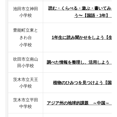
読む・くらべる・遊ぶ・書いてみ
池田市立神田
小学校
う〜【国語・3年】
（P
豊能町立東と
きわ台
1年生に読み聞かせをしよう【生活・
小学校
吹田市立南山
調べた情報を整理し、活用しよう【国語
田小学校
茨木市立天王
植物のひみつを見つけよう【国語・2
小学校
茨木市立平田
アジア州の地球的課題 ～中国～【社会
中学校