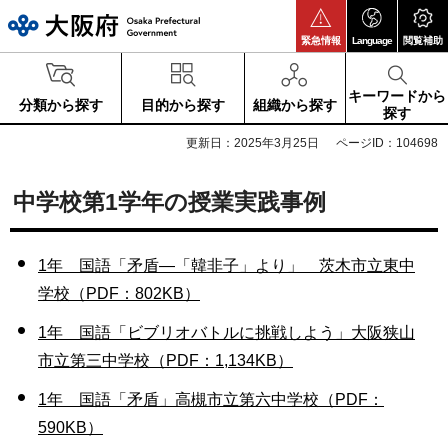
大阪府
緊急情報
Language
閲覧補助
キーワードから
分類から探す
目的から探す
組織から探す
探す
更新日：2025年3月25日
ページID：104698
中学校第1学年の授業実践事例
1年 国語「矛盾―「韓非子」より」 茨木市立東中
学校（PDF：802KB）
1年 国語「ビブリオバトルに挑戦しよう」大阪狭山
市立第三中学校（PDF：1,134KB）
1年 国語「矛盾」高槻市立第六中学校（PDF：
590KB）