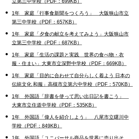
立第三中学校（PDF：699KB）
1年 家庭「行事食新聞をつくろう」 大阪狭山市立
第三中学校（PDF：657KB）
1年 家庭「夕食の献立を考えてみよう」大阪狭山市
立第三中学校（PDF：687KB）
1年 家庭「生活の課題と実践 世界の食べ物・衣
服・住まい」大東市立深野中学校（PDF：669KB）
1年 家庭「目的に合わせて自分らしく着よう 日本の
伝統文化 和服」高槻市立第六中学校（PDF：570KB）
1年 外国語「辞書を使って思い出日記を書こう」
大東市立住道中学校（PDF：535KB）
1年 外国語「偉人を紹介しよう」 八尾市立曙川中
学校（PDF：849KB）
1年 外国語「ユニバーサル商品を世界に売り出そ