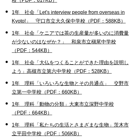
校（PDF：617KB）
1年 社会「Let's interview people from overseas in
Kyoto!」 守口市立大久保中学校（PDF：588KB）
1年 社会「ケニアでは茶の生産量が多いのに消費量
が少ないのはなぜか？」 和泉市立槇尾中学校
（PDF：544KB）
1年 社会「大仏をつくることができた理由を説明し
よう」高槻市立第六中学校（PDF：528KB）
1年 理科「いろいろな生物とその共通点」 交野市
立第一中学校（PDF：660KB）
1年 理科「動物の分類」大東市立深野中学校
（PDF：664KB）
1年 理科「私たちの生活とさまざまな生物」茨木市
立平田中学校（PDF：506KB）