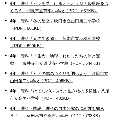
4年 理科「～空を見上げると～オリジナル星座をつ
くろう」和泉市立芦部小学校（PDF：637KB）
4年 理科「冬の星空」吹田市立山田第二小学校
（PDF：601KB）
4年 理科「春の生き物」 茨木市立穂積小学校
（PDF：699KB）
4年 理科「「生命・地球」わたしたちの体と運
動」 藤井寺市立道明寺小学校（PDF：644KB）
4年 理科「ヒトの体のつくりを調べよう」吹田市立
山田第二小学校（PDF：496KB）
4年 理科「はてながいっぱい 生き物の多様性」八尾
市立高美小学校（PDF：482KB）
4年 理科・国語「理科の自由研究の進め方を知ろ
う！」 富田林市立喜志小学校（PDF：733KB）