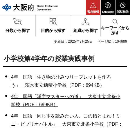
大阪府
緊急情報
Language
閲覧補助
キーワードから
分類から探す
目的から探す
組織から探す
探す
更新日：2025年3月25日
ページID：104689
小学校第4学年の授業実践事例
4年 国語「生き物のひみつリーフレットを作ろ
う」 茨木市立穂積小学校（PDF：694KB）
4年 国語「漢字マスターへの道」 大東市立北条小
学校（PDF：699KB）
4年 国語「同じ本を読みたい人、この指とまれ！ミ
ニ・ビブリオバトル」 大東市立北条小学校（PDF：