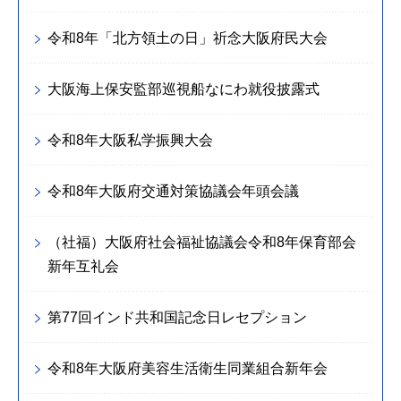
令和8年「北方領土の日」祈念大阪府民大会
大阪海上保安監部巡視船なにわ就役披露式
令和8年大阪私学振興大会
令和8年大阪府交通対策協議会年頭会議
（社福）大阪府社会福祉協議会令和8年保育部会
新年互礼会
第77回インド共和国記念日レセプション
令和8年大阪府美容生活衛生同業組合新年会