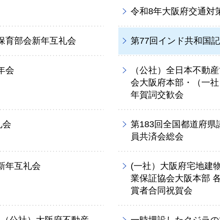
令和8年大阪府交通対
保育部会新年互礼会
第77回インド共和国
年会
（公社）全日本不動産
会大阪府本部・（一社
年賀詞交歓会
礼会
第183回全国都道府
員共済会総会
新年互礼会
(一社）大阪府宅地建
業保証協会大阪本部 
賞者合同祝賀会