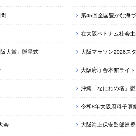
訪問
第45回全国豊かな海
在大阪ベトナム社会主
大阪大賞」贈呈式
大阪マラソン2026ス
ー
大阪府庁舎本館ライト
沖縄「なにわの塔」慰
令和8年大阪府母子寡
大会
大阪海上保安監部巡視