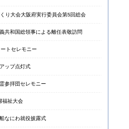
づくり大会大阪府実行委員会第5回総会
義共和国総領事による離任表敬訪問
タートセレモニー
アップ点灯式
霊参拝団セレモニー
婦福祉大会
船なにわ就役披露式