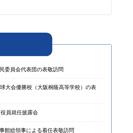
民委員会代表団の表敬訪問
野球大会優勝校（大阪桐蔭高等学校）の表
会役員就任披露会
事館総領事による着任表敬訪問