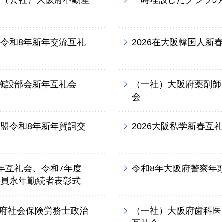
・（公社）大阪府不動産
一時埋設したクジラの
令和8年新年交流互礼
2026在大阪韓国人新
施設部会新年互礼会
（一社）大阪府薬剤師
会
盟令和8年新年賀詞交
2026大阪私学新春互
年互礼会、令和7年度
令和8年大阪府警察年
職員永年勤続者表彰式
阪府社会保険労務士政治
（一社）大阪府歯科医