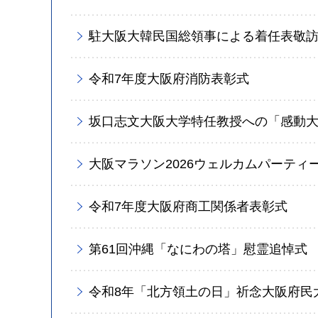
駐大阪大韓民国総領事による着任表敬
令和7年度大阪府消防表彰式
坂口志文大阪大学特任教授への「感動
大阪マラソン2026ウェルカムパーティ
令和7年度大阪府商工関係者表彰式
第61回沖縄「なにわの塔」慰霊追悼式
令和8年「北方領土の日」祈念大阪府民