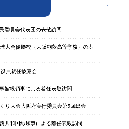
民委員会代表団の表敬訪問
野球大会優勝校（大阪桐蔭高等学校）の表
会役員就任披露会
事館総領事による着任表敬訪問
づくり大会大阪府実行委員会第5回総会
義共和国総領事による離任表敬訪問