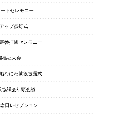
タートセレモニー
アップ点灯式
霊参拝団セレモニー
婦福祉大会
船なにわ就役披露式
策協議会年頭会議
記念日レセプション