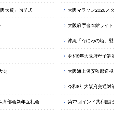
大阪大賞」贈呈式
大阪マラソン2026ス
ー
大阪府庁舎本館ライト
沖縄「なにわの塔」慰
令和8年大阪府母子寡
大会
大阪海上保安監部巡視
令和8年大阪府交通対
保育部会新年互礼会
第77回インド共和国