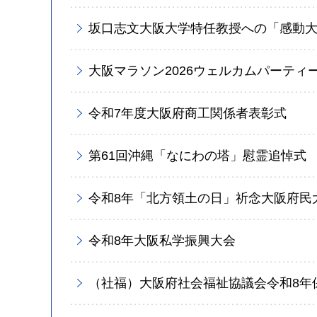
坂口志文大阪大学特任教授への「感動
大阪マラソン2026ウェルカムパーティ
令和7年度大阪府商工関係者表彰式
第61回沖縄「なにわの塔」慰霊追悼式
令和8年「北方領土の日」祈念大阪府民
令和8年大阪私学振興大会
（社福）大阪府社会福祉協議会令和8年