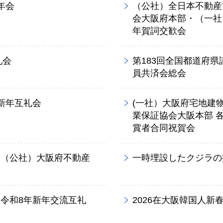
年会
（公社）全日本不動産
会大阪府本部・（一社
年賀詞交歓会
礼会
第183回全国都道府
員共済会総会
新年互礼会
(一社）大阪府宅地建
業保証協会大阪本部 
賞者合同祝賀会
・（公社）大阪府不動産
一時埋設したクジラの
令和8年新年交流互礼
2026在大阪韓国人新