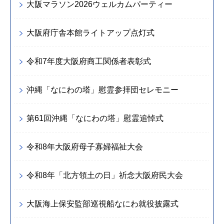
大阪マラソン2026ウェルカムパーティー
大阪府庁舎本館ライトアップ点灯式
令和7年度大阪府商工関係者表彰式
沖縄「なにわの塔」慰霊参拝団セレモニー
第61回沖縄「なにわの塔」慰霊追悼式
令和8年大阪府母子寡婦福祉大会
令和8年「北方領土の日」祈念大阪府民大会
大阪海上保安監部巡視船なにわ就役披露式