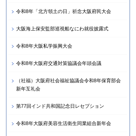
令和8年「北方領土の日」祈念大阪府民大会
大阪海上保安監部巡視船なにわ就役披露式
令和8年大阪私学振興大会
令和8年大阪府交通対策協議会年頭会議
（社福）大阪府社会福祉協議会令和8年保育部会
新年互礼会
第77回インド共和国記念日レセプション
令和8年大阪府美容生活衛生同業組合新年会