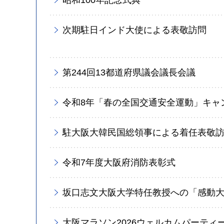
次期駐日インド大使による表敬訪問
第244回13都道府県議会議長会議
令和8年「春の全国交通安全運動」キャ
駐大阪大韓民国総領事による着任表敬
令和7年度大阪府消防表彰式
坂口志文大阪大学特任教授への「感動
大阪マラソン2026ウェルカムパーティ