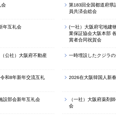
礼会
第183回全国都道府
員共済会総会
新年互礼会
(一社）大阪府宅地建
業保証協会大阪本部 
賞者合同祝賀会
・（公社）大阪府不動産
一時埋設したクジラの
令和8年新年交流互礼
2026在大阪韓国人新
施設部会新年互礼会
（一社）大阪府薬剤師
会