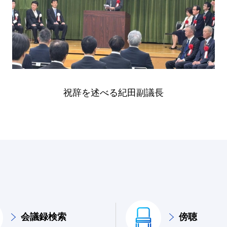
祝辞を述べる紀田副議長
会議録検索
傍聴