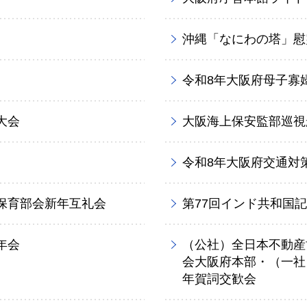
沖縄「なにわの塔」慰
令和8年大阪府母子寡
大会
大阪海上保安監部巡視
令和8年大阪府交通対
保育部会新年互礼会
第77回インド共和国
年会
（公社）全日本不動産
会大阪府本部・（一社
年賀詞交歓会