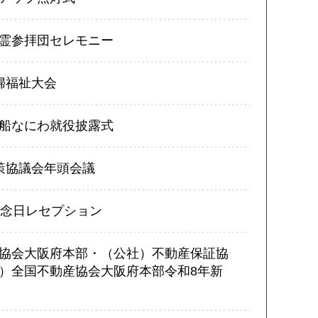
霊参拝団セレモニー
婦福祉大会
船なにわ就役披露式
策協議会年頭会議
記念日レセプション
協会大阪府本部・（公社）不動産保証協
）全国不動産協会大阪府本部令和8年新