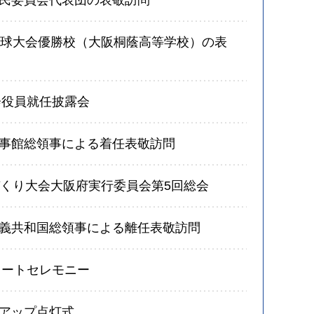
野球大会優勝校（大阪桐蔭高等学校）の表
会役員就任披露会
事館総領事による着任表敬訪問
づくり大会大阪府実行委員会第5回総会
義共和国総領事による離任表敬訪問
タートセレモニー
アップ点灯式