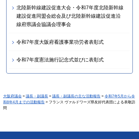
北陸新幹線建設促進大会・令和7年度北陸新幹線
建設促進同盟会総会及び北陸新幹線建設促進沿
線府県議会協議会理事会
令和7年度大阪府看護事業功労者表彰式
令和7年度憲法施行記念式並びに表彰式
大阪府議会
>
議長・副議長
>
議長・副議長の主な活動報告
>
令和7年5月から令
和8年4月までの活動報告
> フランス ヴァルドワーズ県友好代表団による表敬訪
問