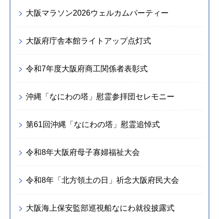
大阪マラソン2026ウェルカムパーティー
大阪府庁舎本館ライトアップ点灯式
令和7年度大阪府商工関係者表彰式
沖縄「なにわの塔」慰霊参拝団セレモニー
第61回沖縄「なにわの塔」慰霊追悼式
令和8年大阪府母子寡婦福祉大会
令和8年「北方領土の日」祈念大阪府民大会
大阪海上保安監部巡視船なにわ就役披露式