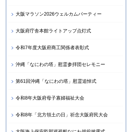
大阪マラソン2026ウェルカムパーティー
大阪府庁舎本館ライトアップ点灯式
令和7年度大阪府商工関係者表彰式
沖縄「なにわの塔」慰霊参拝団セレモニー
第61回沖縄「なにわの塔」慰霊追悼式
令和8年大阪府母子寡婦福祉大会
令和8年「北方領土の日」祈念大阪府民大会
大阪海上保安監部巡視船なにわ就役披露式