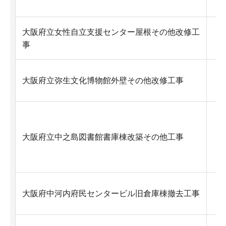
大阪府立女性自立支援センター屋根その他改修工
Ex
事
Ex
大阪府立弥生文化博物館外壁その他改修工事
Ex
大阪府立中之島図書館書庫棟改築その他工事
Ex
大阪府中河内府民センタービル旧倉庫棟撤去工事