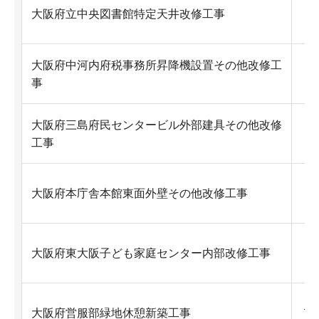
Ex
大阪府立中央図書館特定天井改修工事
大阪府中河内府税事務所昇降機設置その他改修工
Ex
事
大阪府三島府民センタービル外部建具その他改修
Ex
工事
Ex
大阪府本庁舎本館東面外壁その他改修工事
Ex
大阪府東大阪子ども家庭センター内部改修工事
Ex
大阪府営服部緑地休憩新築工事