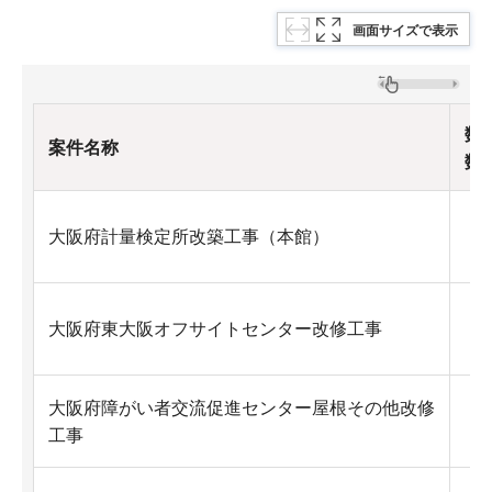
画面サイズで表示
数
案件名称
数量
Ex
大阪府計量検定所改築工事（本館）
Ex
大阪府東大阪オフサイトセンター改修工事
大阪府障がい者交流促進センター屋根その他改修
Ex
工事