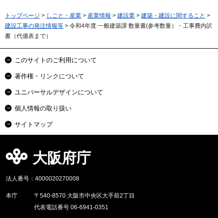
トップページ
>
しごと・産業
>
産業情報
>
建設業
>
建築・建設に関すること
>
建設工事の発注情報等
> 令和4年度 一般建築課 数量書(参考数量）・工事費内訳
書（代価表まで）
このサイトのご利用について
著作権・リンクについて
ユニバーサルデザインについて
個人情報の取り扱い
サイトマップ
大阪府庁
法人番号：4000020270008
本庁
〒540-8570 大阪市中央区大手前2丁目
代表電話番号 06-6941-0351