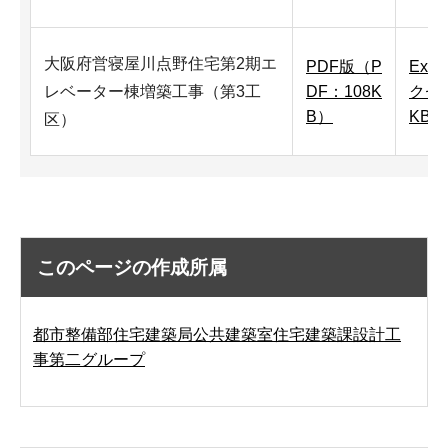
大阪府営寝屋川点野住宅第2期エ
PDF版（P
Exc
レベーター棟増築工事（第3工
DF：108K
クセル
B）
KB）
区）
このページの作成所属
都市整備部住宅建築局公共建築室住宅建築課設計工
事第二グループ