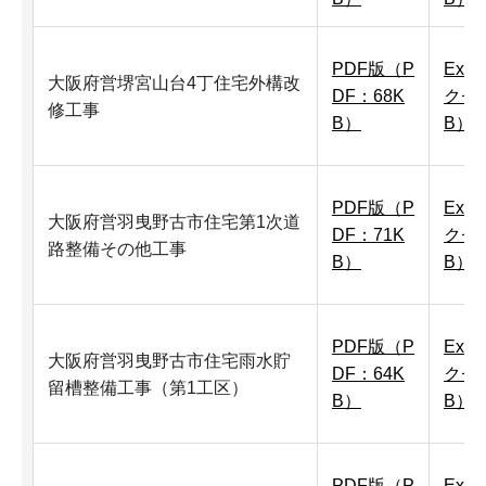
PDF版（P
Exc
大阪府営堺宮山台4丁住宅外構改
DF：68K
クセ
修工事
B）
B）
PDF版（P
Exc
大阪府営羽曳野古市住宅第1次道
DF：71K
クセ
路整備その他工事
B）
B）
PDF版（P
Exc
大阪府営羽曳野古市住宅雨水貯
DF：64K
クセ
留槽整備工事（第1工区）
B）
B）
PDF版（P
Exc