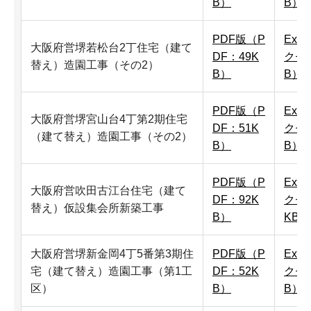
B）
B）
PDF版（P
Exc
大阪府営堺若松台2丁住宅（建て
DF：49K
クセ
替え）造園工事（その2）
B）
B）
PDF版（P
Exc
大阪府営堺宮山台4丁第2期住宅
DF：51K
クセ
（建て替え）造園工事（その2）
B）
B）
PDF版（P
Exc
大阪府営吹田古江台住宅（建て
DF：92K
クセル
替え）仮設集会所新築工事
B）
KB）
大阪府営堺新金岡4丁5番第3期住
PDF版（P
Exc
宅（建て替え）造園工事（第1工
DF：52K
クセ
区）
B）
B）