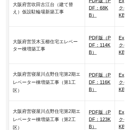
PDF版（P
Exc
大阪府営吹田古江台（建て替
DF：68K
クセル
え）仮設駐輪場新築工事
B）
KB）
PDF版（P
Exc
大阪府営茨木玉櫛住宅エレベー
DF：114K
クセル
ター棟増築工事
B）
KB）
大阪府営寝屋川点野住宅第2期エ
PDF版（P
Exc
レベーター棟増築工事（第1工
DF：116K
クセル
B）
KB）
区）
大阪府営寝屋川点野住宅第2期エ
PDF版（P
Exc
レベーター棟増築工事（第2工
DF：123K
クセル
B）
KB）
区）