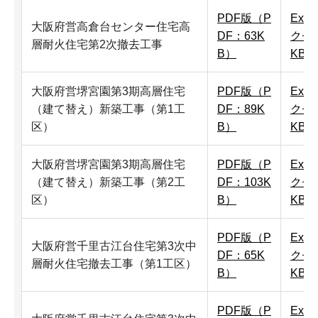
PDF版（P
Exc
大阪府営高倉台センター住宅高
DF：63K
クセル
層耐火住宅第2次撤去工事
B）
KB）
大阪府営堺宮園第3期高層住宅
PDF版（P
Exc
（建て替え）新築工事（第1工
DF：89K
クセル
区）
B）
KB）
大阪府営堺宮園第3期高層住宅
PDF版（P
Exc
（建て替え）新築工事（第2工
DF：103K
クセル
区）
B）
KB）
PDF版（P
Exc
大阪府営千里古江台住宅第3次中
DF：65K
クセル
層耐火住宅撤去工事（第1工区）
B）
KB）
PDF版（P
Exc