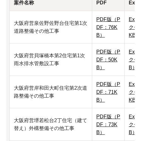
案件名称
PDF
Exce
PDF版（P
Exc
大阪府営泉佐野佐野台住宅第1次
DF：76K
クセル
道路整備その他工事
B）
KB）
PDF版（P
Exc
大阪府営貝塚橋本第2住宅第1次
DF：50K
クセ
雨水排水管敷設工事
B）
B）
PDF版（P
Exc
大阪府営岸和田大町住宅第2次道
DF：71K
クセル
路整備その他工事
B）
KB）
PDF版（P
Exc
大阪府営堺若松台2丁住宅（建て
DF：73K
クセ
替え）外構整備その他工事
B）
B）