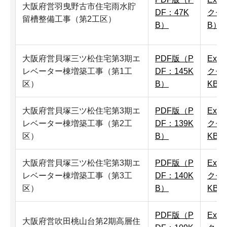
大阪府営羽曳野古市住宅雨水貯
DF：47K
クセ
留槽整備工事（第2工区）
B）
B）
大阪府営貝塚三ツ松住宅第3期エ
PDF版（P
Exc
レベーター棟増築工事（第1工
DF：145K
クセル
区）
B）
KB）
大阪府営貝塚三ツ松住宅第3期エ
PDF版（P
Exc
レベーター棟増築工事（第2工
DF：139K
クセル
区）
B）
KB）
大阪府営貝塚三ツ松住宅第3期エ
PDF版（P
Exc
レベーター棟増築工事（第3工
DF：140K
クセル
区）
B）
KB）
PDF版（P
Exc
大阪府営吹田桃山台第2期高層住