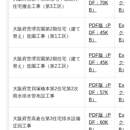
DF：70K
クセ
住宅撤去工事（第3工区）
B）
B）
PDF版（P
Exc
大阪府営堺宮園第2期住宅（建て
DF：45K
クセ
替え）造園工事（第1工区）
B）
B）
PDF版（P
Exc
大阪府営堺宮園第2期住宅（建て
DF：45K
クセ
替え）造園工事（第2工区）
B）
B）
PDF版（P
Exc
大阪府営貝塚橋本第2住宅第2次
DF：57K
クセ
雨水排水管布設工事
B）
B）
PDF版（P
Exc
大阪府営高倉台第3住宅排水設備
DF：60K
クセ
迂回工事
B）
B）