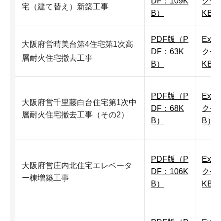
DF：109K
クセル
宅（建て替え）新築工事
B）
KB）
PDF版（P
Exc
大阪府営晴美台第4住宅第1次高
DF：63K
クセル
層耐火住宅撤去工事
B）
KB）
PDF版（P
Exc
大阪府営千里藤白台住宅第1次中
DF：68K
クセ
層耐火住宅撤去工事（その2）
B）
B）
PDF版（P
Exc
大阪府営庄内北住宅エレベータ
DF：106K
クセル
ー棟増築工事
B）
KB）