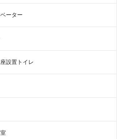
レベーター
房
便座設置トイレ
浴室