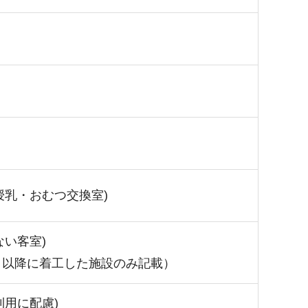
授乳・おむつ交換室)
ない客室)
月以降に着工した施設のみ記載）
利用に配慮)