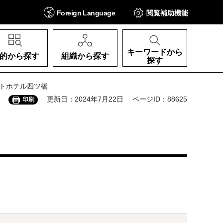
Foreign
Language
閲覧補助
機能
キーワードから
的から探す
組織から探す
探す
ットホテル四ツ橋
更新日：2024年7月22日
ページID：88625
印刷