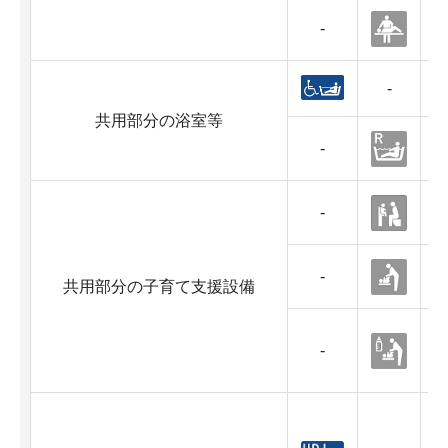
-
-
共用部分の浴室等
-
-
-
共用部分の子育て支援設備
-
つ