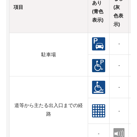
あり
項目
(灰
(青色
色表
表示)
示)
-
駐車場
-
-
道等から主たる出入口までの経
-
路
-