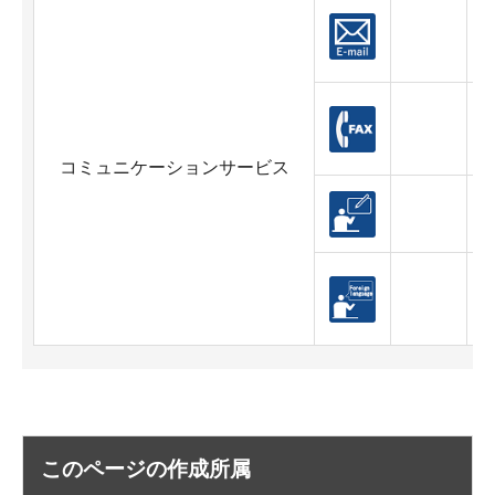
コミュニケーションサービス
対
このページの作成所属