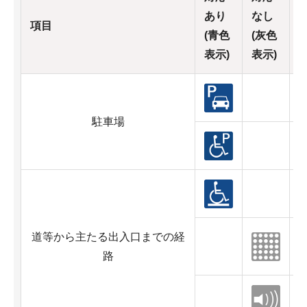
あり
なし
項目
(青色
(灰色
表示)
表示)
駐車場
道等から主たる出入口までの経
路