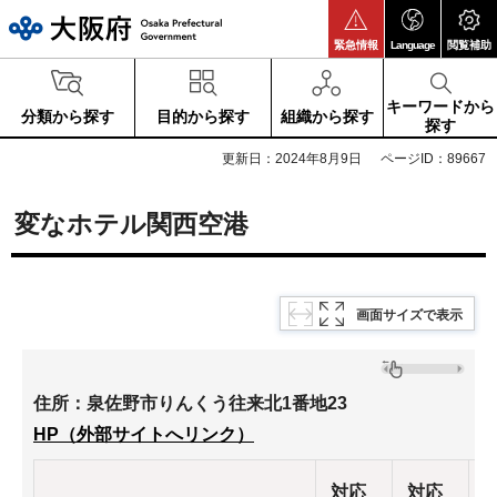
大阪府
緊急情報
Language
閲覧補助
キーワードから
分類から探す
目的から探す
組織から探す
探す
更新日：2024年8月9日
ページID：89667
変なホテル関西空港
画面サイズで表示
住所：泉佐野市りんくう往来北1番地23
HP（外部サイトへリンク）
対応
対応