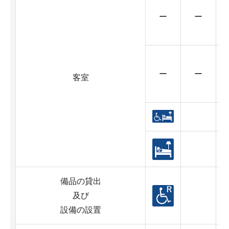
ー
ー
ー
ー
客室
備品の貸出
及び
設備の設置