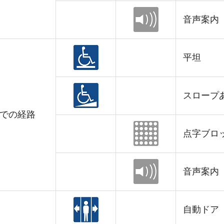
音声案内
平坦
スロープ
での経路
点字ブロ
音声案内
自動ドア