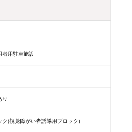
用者用駐車施設
あり
ック(視覚障がい者誘導用ブロック)