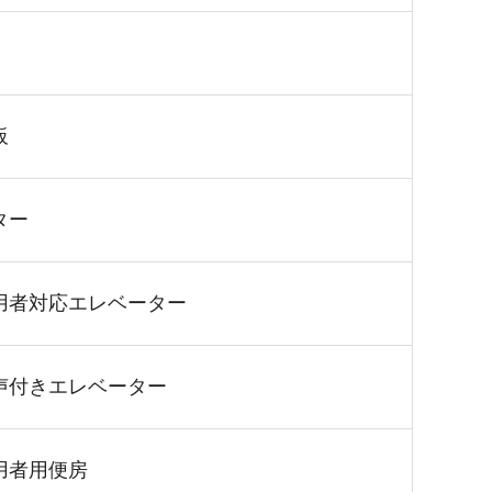
板
ター
用者対応エレベーター
声付きエレベーター
用者用便房