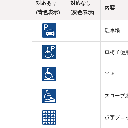
対応あり
対応なし
内容
(青色表示)
(灰色表示)
駐車場
車椅子使
平坦
スロープ
路
点字ブロ