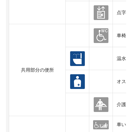
点字・
車椅子
温水洗
共用部分の便所
オスト
介護ベ
車いす