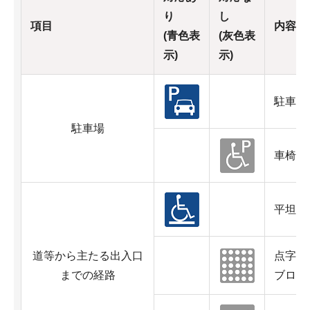
り
し
項目
内容
(青色表
(灰色表
示)
示)
駐車場
駐車場
車椅子
平坦
道等から主たる出入口
点字ブ
までの経路
ブロッ