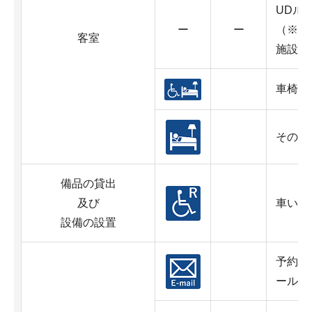
UDル
ー
ー
（※原
客室
施設の
車椅子
その他
備品の貸出
及び
車いす
設備の設置
予約・
ール対