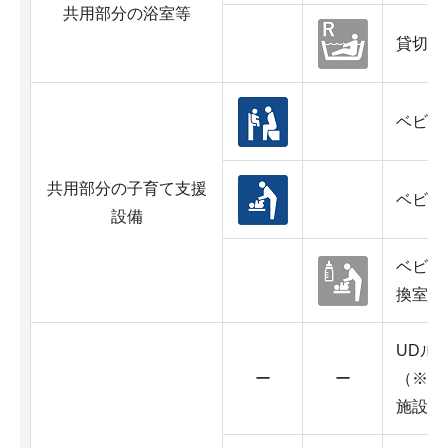
共用部分の浴室等
貸切用
ベビー
共用部分の子育て支援
ベビー
設備
ベビー
換室)
UDル
ー
ー
（※原
施設の