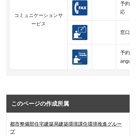
予約・
応
コミュニケーションサ
ービス
窓口・
予約・
anguag
このページの作成所属
都市整備部住宅建築局建築環境課住環境推進グルー
プ