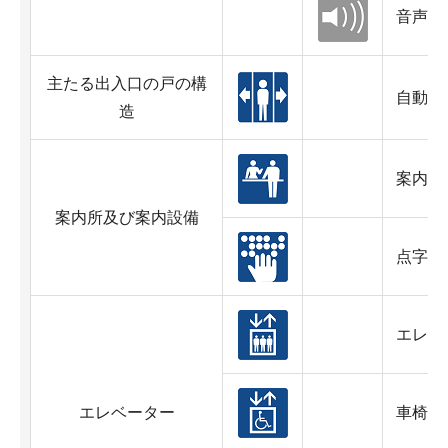
音声案
主たる出入口の戸の構
自動ド
造
案内所
案内所及び案内設備
点字案
エレベ
エレベーター
車椅子