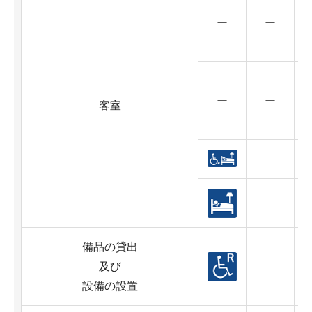
ー
ー
ー
ー
客室
備品の貸出
及び
設備の設置