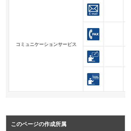
コミュニケーションサービス
対
このページの作成所属