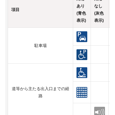
あり
なし
項目
(青色
(灰色
表示)
表示)
駐車場
道等から主たる出入口までの経
路