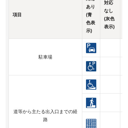
対応
あり
なし
項目
(青
(灰色
色表
表示)
示)
駐車場
道等から主たる出入口までの経
路