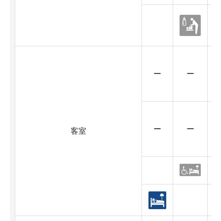
つ
U
ー
ー
U
ー
ー
客室