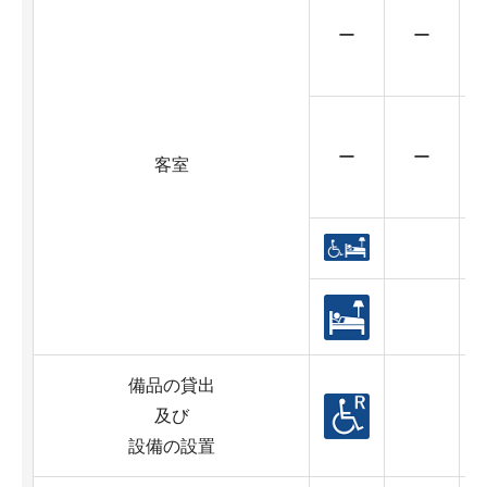
ー
ー
ー
ー
客室
備品の貸出
及び
設備の設置