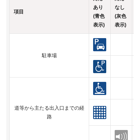
あり
なし
項目
(青色
(灰色
表示)
表示)
駐車場
道等から主たる出入口までの経
路