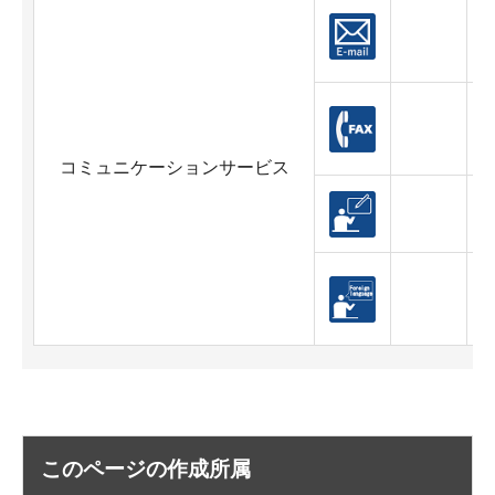
コミュニケーションサービス
対
このページの作成所属