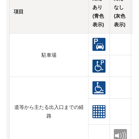
あり
なし
項目
(青色
(灰色
表示)
表示)
駐車場
道等から主たる出入口までの経
路