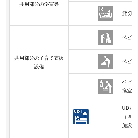
共用部分の浴室等
貸切用
ベビー
共用部分の子育て支援
ベビー
設備
ベビー
換室)
UDル
（※原
施設の