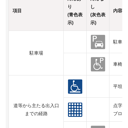
り
し
項目
内容
(青色表
(灰色表
示)
示)
駐車場
駐車場
車椅子
平坦
道等から主たる出入口
点字ブ
までの経路
ブロッ