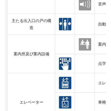
音声案
主たる出入口の戸の構
自動ド
造
案内所
案内所及び案内設備
点字案
エレベ
エレベーター
車椅子