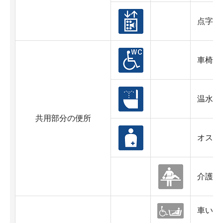
点字・
車椅子
温水洗
共用部分の便所
オスト
介護ベ
車いす