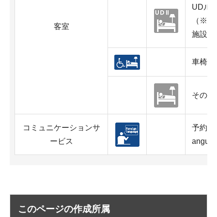
UDル
（※原
客室
施設の
車椅子
その他
コミュニケーションサ
予約・
ービス
anguag
このページの作成所属