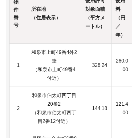
使用許可
使用
物
所在地
対象面積
料
件
番
（住居表示）
（平方メ
（円
号
ートル）
／
年）
和泉市上町49番4外2
筆
260,0
1
328.24
（和泉市上町49番4
00
付近）
和泉市伯太町四丁目
20番2
121,4
2
144.18
（和泉市伯太町四丁
00
目2番12付近）