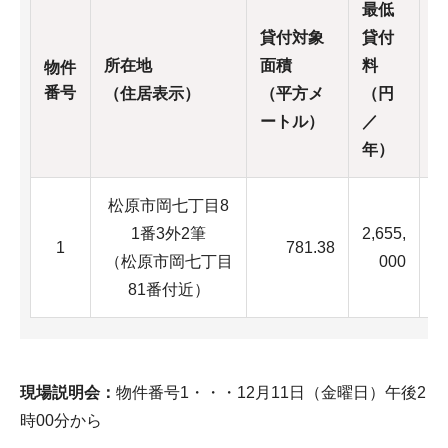
最低
貸付対象
貸付
所在地
面積
料
物件
番号
（住居表示）
（平方メ
（円
ートル）
／
年）
松原市岡七丁目8
1番3外2筆
2,655,
写
1
781.38
（松原市岡七丁目
000
1
81番付近）
現場説明会：
物件番号1・・・12月11日（金曜日）午後2
時00分から