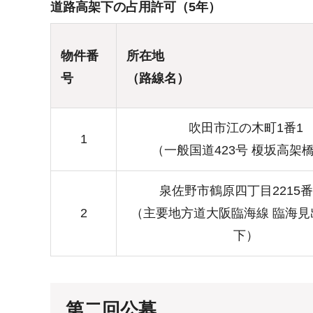
道路高架下の占用許可（5年）
物件番
所在地
号
（路線名）
吹田市江の木町1番1
1
（一般国道423号 榎坂高架
泉佐野市鶴原四丁目2215番
2
（主要地方道大阪臨海線 臨海見
下）
第二回公募