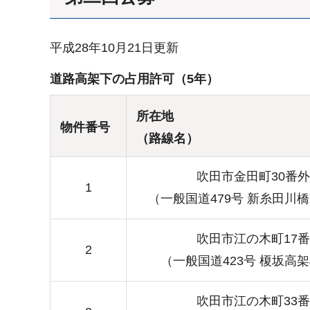
平成28年10月21日更新
道路高架下の占用許可（5年）
所在地
物件番号
（路線名）
吹田市金田町30番外
1
（一般国道479号 新糸田川
吹田市江の木町17番
2
（一般国道423号 榎坂高
吹田市江の木町33番