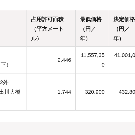
占用許可面積
最低価格
決定価格
（平方メート
（円／
（円／
ル）
年）
年）
11,557,35
41,001,
2,446
橋下）
0
2外
出川大橋
1,744
320,900
432,8