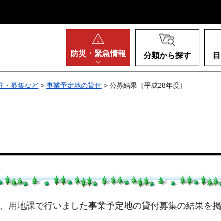
阪府
防災・
緊急情報
分類から探す
目
注・募集など
>
事業予定地の貸付
> 公募結果（平成28年度）
）
、用地課で行いました事業予定地の貸付募集の結果を