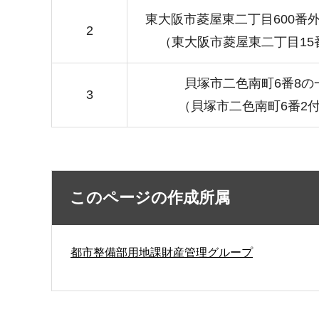
東大阪市菱屋東二丁目600番
2
（東大阪市菱屋東二丁目15
貝塚市二色南町6番8の
3
（貝塚市二色南町6番2
このページの作成所属
都市整備部用地課財産管理グループ