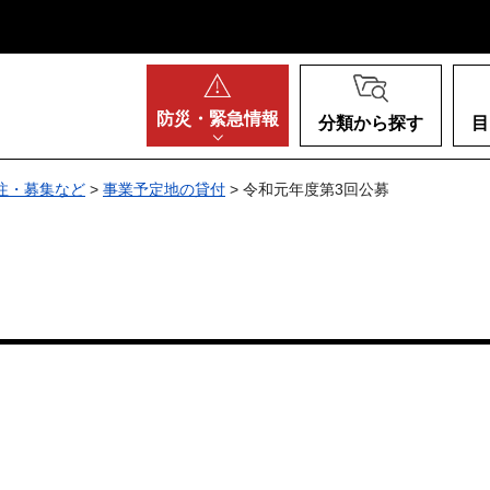
阪府
防災・
緊急情報
分類から探す
目
注・募集など
>
事業予定地の貸付
> 令和元年度第3回公募