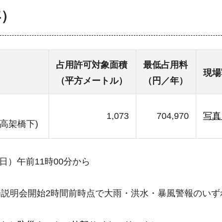
年）
占用許可対象面積
最低占用料
現場
（平方メートル）
（円／年）
1,073
704,970
写真
高架橋下)
日）午前11時00分から
説明会開始2時間前時点で大雨・洪水・暴風警報のいず