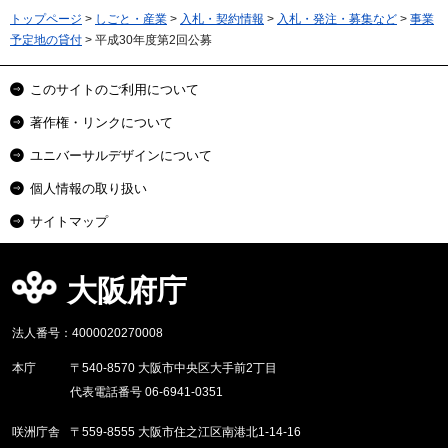
トップページ
>
しごと・産業
>
入札・契約情報
>
入札・発注・募集など
>
事業
予定地の貸付
> 平成30年度第2回公募
このサイトのご利用について
著作権・リンクについて
ユニバーサルデザインについて
個人情報の取り扱い
サイトマップ
大阪府庁
法人番号：4000020270008
本庁
〒540-8570 大阪市中央区大手前2丁目
代表電話番号 06-6941-0351
咲洲庁舎
〒559-8555 大阪市住之江区南港北1-14-16