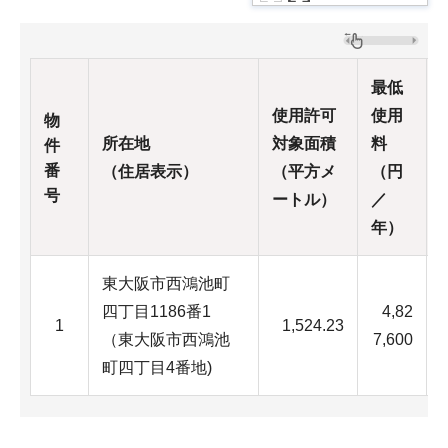
最低
使用許可
使用
物
所在地
対象面積
料
件
番
（住居表示）
（平方メ
（円
号
ートル）
／
年）
東大阪市西鴻池町
四丁目1186番1
4,82
1
1,524.23
（東大阪市西鴻池
7,600
町四丁目4番地)