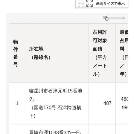
画面サイズで表示
占用許
最低
可対象
占用
物
所在地
面積
料
件
番
（路線名）
（平方
（円
号
メート
／
ル）
年）
寝屋川市石津元町15番地
先
468,
1
487
（国道170号 石津跨道橋
990
下)
貝塚市澤1033番3の一部