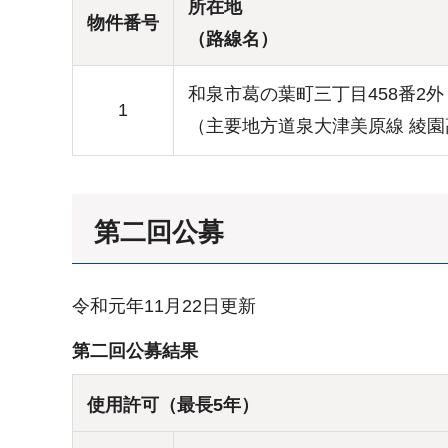
所在地
物件番号
（路線名）
和泉市葛の葉町三丁目458番2外
1
（主要地方道泉大津美原線 綾
第二回公募
令和元年11月22日更新
第二回公募結果
使用許可（最長5年）