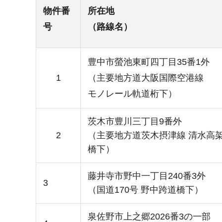
物件番
所在地
号
（路線名）
豊中市螢池東町四丁目35番1外
1
（主要地方道大阪国際空港線
モノレール軌道桁下）
茨木市豊川三丁目9番外
2
（主要地方道茨木摂津線 清水高
橋下）
藤井寺市野中一丁目240番3外
3
（国道170号 野中跨道橋下）
泉佐野市上之郷2026番3の一部