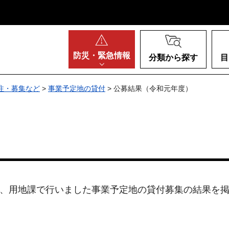
阪府
防災・
緊急情報
分類から探す
目
注・募集など
>
事業予定地の貸付
> 公募結果（令和元年度）
、用地課で行いました事業予定地の貸付募集の結果を