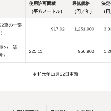
使用許可面積
最低価格
決定
（平方メートル）
（円／年）
（円
22筆の一部
917.02
1,251,900
3,3
近）
3筆の一部
225.11
956,900
1,2
近）
令和元年11月22日更新