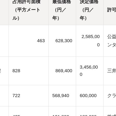
占用許可面積
最低価格
決定価格
（平方メート
（円／
（円／
許
ル）
年）
年）
2,585,00
公
463
628,300
0
ン
3,456,00
架
828
869,400
三
0
722
568,940
600,000
ク