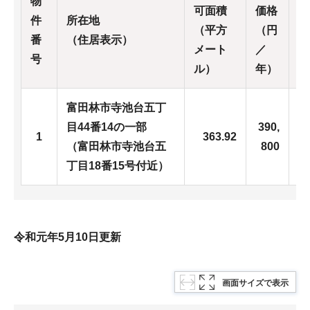
物
可面積
価格
価
件
所在地
（平方
（円
（
番
（住居表示）
メート
／
／
号
ル）
年）
年
富田林市寺池台五丁
目44番14の一部
390,
4
1
363.92
（富田林市寺池台五
800
0
丁目18番15号付近）
令和元年5月10日更新
画面サイズで表示