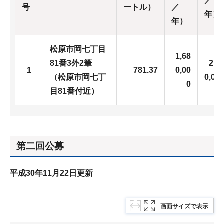
／
号
ートル）
／
年）
年）
松原市岡七丁目
1,68
81番3外2筆
2,0
1
781.37
0,00
（松原市岡七丁
0,00
0
目81番付近）
第二回公募
平成30年11月22日更新
画面サイズで表示