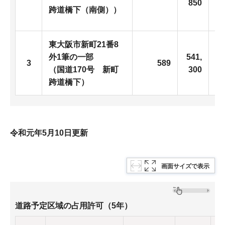
850
跨道橋下（南側））
東大阪市新町21番8
3
外1筆の一部
541,
3
589
0
（国道170号 新町
300
跨道橋下）
令和元年5月10日更新
画面サイズで表示
道路予定区域の占用許可（5年）