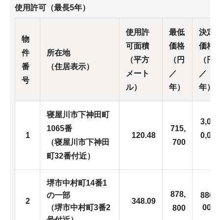
使用許可（最長5年）
使用許
最低
決定
物
可面積
価格
価格
件
所在地
（平方
（円
（円
番
（住居表示）
メート
／
／
号
ル）
年）
年）
寝屋川市下神田町
3,00
1065番
715,
1
120.48
0,00
（寝屋川市下神田
700
0
町32番付近）
堺市中村町14番1
878,
の一部
880,
2
348.09
（堺市中村町3番2
000
800
号付近）