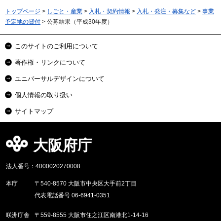
トップページ
>
しごと・産業
>
入札・契約情報
>
入札・発注・募集など
>
事業
予定地の貸付
> 公募結果（平成30年度）
このサイトのご利用について
著作権・リンクについて
ユニバーサルデザインについて
個人情報の取り扱い
サイトマップ
大阪府庁
法人番号：4000020270008
本庁
〒540-8570 大阪市中央区大手前2丁目
代表電話番号 06-6941-0351
咲洲庁舎
〒559-8555 大阪市住之江区南港北1-14-16