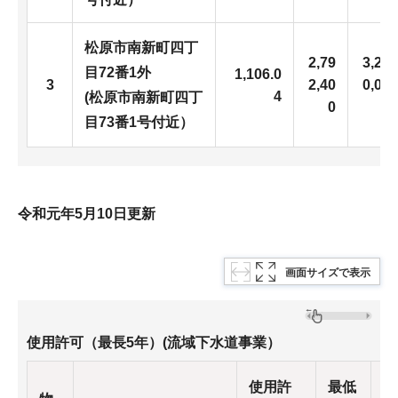
松原市南新町四丁
2,79
3,20
目72番1外
1,106.0
3
2,40
0,00
4
(松原市南新町四丁
0
0
目73番1号付近）
令和元年5月10日更新
画面サイズで表示
使用許可（最長5年）(流域下水道事業）
使用許
最低
決