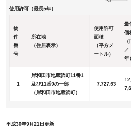
使用許可（最長5年）
最低
物
使用許可
価格
件
所在地
面積
（円
番
（住居表示）
（平方メ
／
号
ートル）
年）
岸和田市地蔵浜町11番1
12,56
1
及び11番9の一部
7,727.63
7,600
（岸和田市地蔵浜町）
平成30年9月21日更新