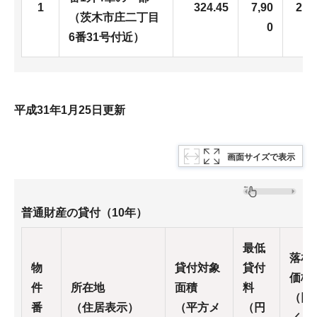
1
324.45
7,90
2,0
（茨木市庄二丁目
0
6番31号付近）
平成31年1月25日更新
画面サイズで表示
普通財産の貸付（10年）
最低
落札
物
貸付対象
貸付
価格
件
所在地
面積
料
（円
番
（住居表示）
（平方メ
（円