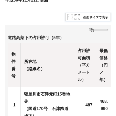
平成30年11月22日更新
画面サイズで表示
道路高架下の占用許可（5年）
占用許
最低
物
可面積
価格
件
所在地
（平方
（円
番
（路線名）
メート
／
号
ル）
年）
寝屋川市石津元町15番地
先
468,
1
487
（国道170号 石津跨道
990
橋下）