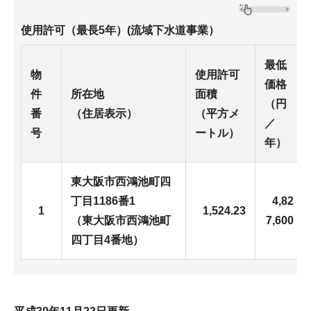
使用許可（最長5年）(流域下水道事業）
最低
物
使用許可
価格
件
所在地
面積
（円
番
（住居表示）
（平方メ
／
号
ートル）
年）
東大阪市西鴻池町四
丁目1186番1
4,82
1
1,524.23
（東大阪市西鴻池町
7,600
四丁目4番地）