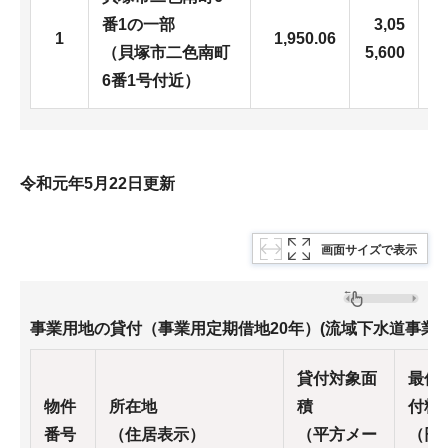
番1の一部
3,05
1
1,950.06
（貝塚市二色南町
5,600
3
6番1号付近）
令和元年5月22日更新
画面サイズで表示
事業用地の貸付（事業用定期借地20年）(流域下水道事業
貸付対象面
最低
物件
所在地
積
付料
番号
（住居表示）
（平方メー
（円