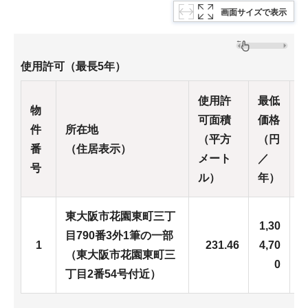
画面サイズで表示
使用許可（最長5年）
使用許
最低
物
可面積
価格
件
所在地
（平方
（円
番
（住居表示）
メート
／
号
ル）
年）
東大阪市花園東町三丁
1,30
1
目790番3外1筆の一部
1
231.46
4,70
0
（東大阪市花園東町三
0
丁目2番54号付近）