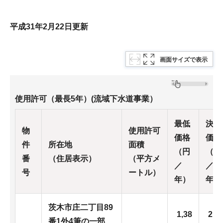
平成31年2月22日更新
画面サイズで表示
使用許可（最長5年）(流域下水道事業）
最低
決定
物
使用許可
価格
価格
件
所在地
面積
（円
（円
番
（住居表示）
（平方メ
／
／
号
ートル）
年）
年）
茨木市庄二丁目89
1,38
2,9
番1外4筆の一部