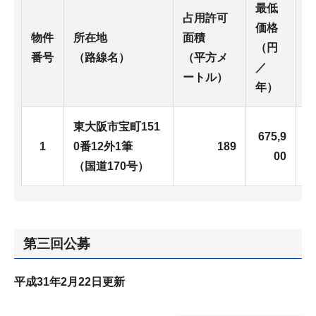
最低
占用許可
価格
物件
所在地
面積
（円
番号
（路線名）
（平方メ
／
ートル）
年）
東大阪市宝町151
675,9
6
1
0番12外1筆
189
00
（国道170号）
第三回公募
平成31年2月22日更新