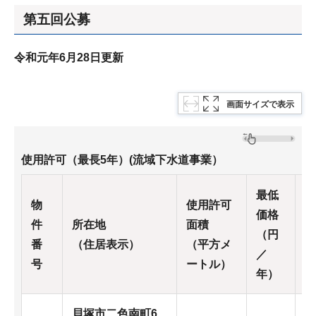
第五回公募
令和元年6月28日更新
画面サイズで表示
使用許可（最長5年）(流域下水道事業）
最低
決
物
使用許可
価格
価
件
所在地
面積
（円
（
番
（住居表示）
（平方メ
／
／
号
ートル）
年）
年
貝塚市二色南町6