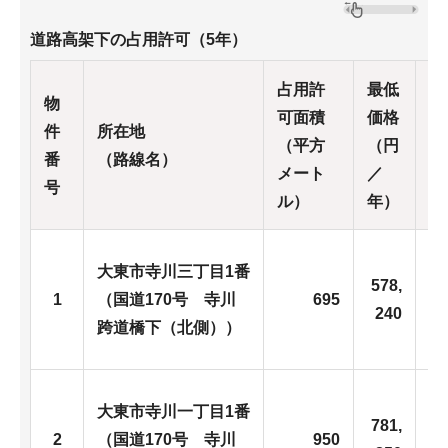
道路高架下の占用許可（5年）
占用許
最低
決
物
可面積
価格
価
件
所在地
（平方
（円
（
番
（路線名）
メート
／
／
号
ル）
年）
年
大東市寺川三丁目1番
2
578,
1
（国道170号 寺川
695
0
240
跨道橋下（北側））
大東市寺川一丁目1番
3
781,
2
（国道170号 寺川
950
8