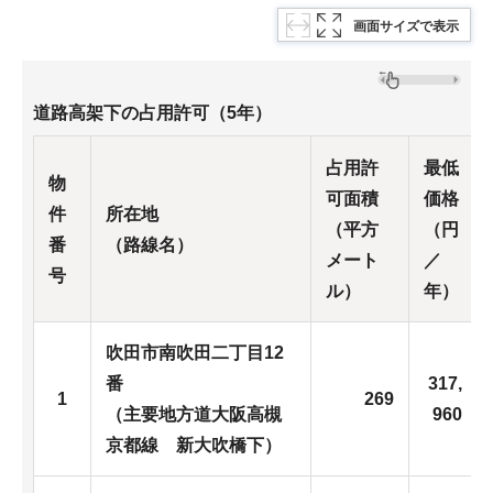
画面サイズで表示
道路高架下の占用許可（5年）
占用許
最低
物
可面積
価格
件
所在地
（平方
（円
番
（路線名）
メート
／
号
ル）
年）
吹田市南吹田二丁目12
番
317,
1
269
（主要地方道大阪高槻
960
京都線 新大吹橋下）