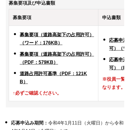
募集要項及び申込書類
募集要項
申込書類
募集要項（道路高架下の占用許可）
応募申込
（ワード：176KB）
可）（ワー
募集要項（道路高架下の占用許可）
応募申込
（PDF：579KB）
可）（PD
道路占用許可基準（PDF：121K
※役員一覧表
B）
なります。
↑必ずご確認ください。
応募申込み期間
：
令和4年1月11日（火曜日）から令和