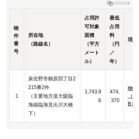
占用許
最低
可対象
占用
物
所在地
面積
料
件
現場
番
（路線名）
（平方
（円
号
メート
／
ル）
年）
泉佐野市鶴原四丁目2
215番2外
物件
1,743.9
474,
1
（主要地方道大阪臨
（JP
6
370
B）
海線臨海見出川大橋
下）