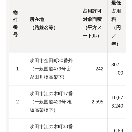
最低
占用許可
占用
物
所在地
対象面積
料
件
番
（路線名等）
（平方メ
（円
号
ートル）
／
年）
吹田市金田町30番外
307,1
1
（一般国道479号 新
242
00
糸田川橋高架下)
吹田市江の木町17番
10,67
2
（一般国道423号 榎
2,595
3,240
坂高架橋下）
吹田市江の木町33番
6,89