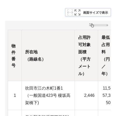
画面サイズで表示
占用許
最低
可対象
占用
物
所在地
面積
料
件
番
（路線名）
（平方
（円
号
メート
／
ル）
年）
吹田市江の木町1番1
11,5
1
（一般国道423号 榎坂高
2,446
57,3
架橋下)
50