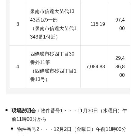
泉南市信達大苗代13
43番1の一部
97,4
3
115.19
（泉南市信達大苗代1
00
343番1付近）
四條畷市砂四丁目30
29,4
番外11筆
4
7,084.83
86,8
G
（四條畷市砂四丁目1
00
番13号）
現場説明会：
物件番号1・・・11月30日（水曜日）午
前11時00分から
物件番号2・・・12月2日（金曜日）午前11時00分