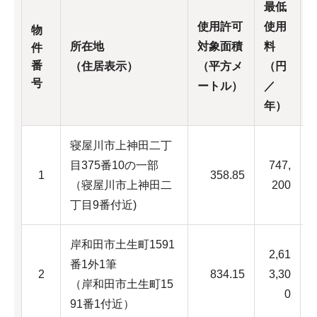
最低
使用許可
使用
物
所在地
対象面積
料
件
番
（住居表示）
（平方メ
（円
号
ートル）
／
年）
寝屋川市上神田二丁
目375番10の一部
747,
1
358.85
（寝屋川市上神田二
200
丁目9番付近)
岸和田市土生町1591
2,61
番1外1筆
2
834.15
3,30
G
（岸和田市土生町15
0
91番1付近）