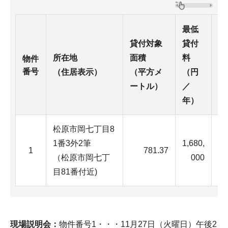
最低
貸付対象
貸付
所在地
面積
料
物件
現
番号
（住居表示）
（平方メ
（円
ートル）
／
年）
松原市岡七丁目8
1番3外2筆
1,680,
写
1
781.37
2
（松原市岡七丁
000
目81番付近)
現場説明会：
物件番号1・・・11月27日（火曜日）午後2