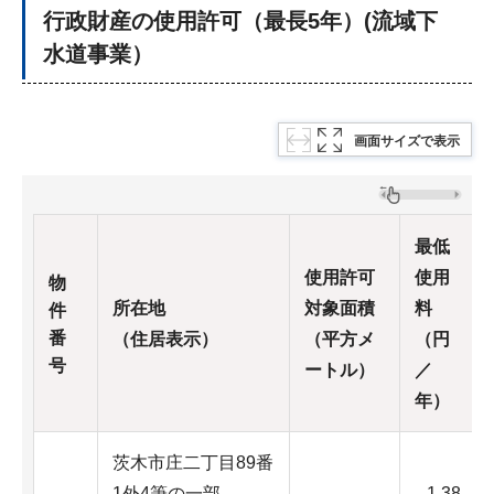
行政財産の使用許可（最長5年）(流域下
水道事業）
画面サイズで表示
最低
使用許可
使用
物
所在地
対象面積
料
件
番
（住居表示）
（平方メ
（円
号
ートル）
／
年）
茨木市庄二丁目89番
1外4筆の一部
1,38