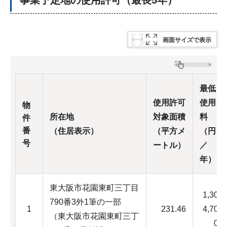
画面サイズで表示
最低
使用許可
使用
物
所在地
対象面積
料
件
番
（住居表示）
（平方メ
（円
号
ートル）
／
年）
東大阪市花園東町三丁目
1,30
790番3外1筆の一部
1
231.46
4,70
（東大阪市花園東町三丁
0