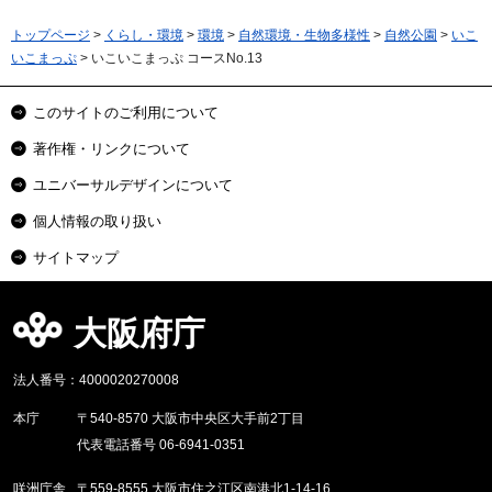
トップページ
>
くらし・環境
>
環境
>
自然環境・生物多様性
>
自然公園
>
いこ
いこまっぷ
> いこいこまっぷ コースNo.13
このサイトのご利用について
著作権・リンクについて
ユニバーサルデザインについて
個人情報の取り扱い
サイトマップ
大阪府庁
法人番号：4000020270008
本庁
〒540-8570 大阪市中央区大手前2丁目
代表電話番号 06-6941-0351
咲洲庁舎
〒559-8555 大阪市住之江区南港北1-14-16