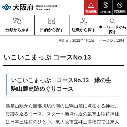
大阪府
緊急情報
Language
閲覧補助
キーワードから
分類から探す
目的から探す
組織から探す
探す
更新日：2022年4月1日
ページID：1294
いこいこまっぷ コースNo.13
いこいこまっぷ コースNo.13 緑の生
駒山麓史跡めぐりコース
瓢箪山駅から服部川駅の間の生駒山麓に点在する神社、
史跡を巡るコース。スタート地点付近の瓢箪山稲荷神社
は日本三稲荷のひとつ。東大阪市立郷土博物館では東大