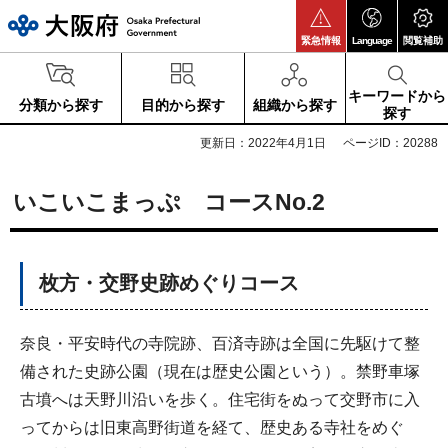
大阪府
緊急情報
Language
閲覧補助
キーワードから
分類から探す
目的から探す
組織から探す
探す
更新日：2022年4月1日
ページID：20288
いこいこまっぷ コースNo.2
枚方・交野史跡めぐりコース
奈良・平安時代の寺院跡、百済寺跡は全国に先駆けて整
備された史跡公園（現在は歴史公園という）。禁野車塚
古墳へは天野川沿いを歩く。住宅街をぬって交野市に入
ってからは旧東高野街道を経て、歴史ある寺社をめぐ