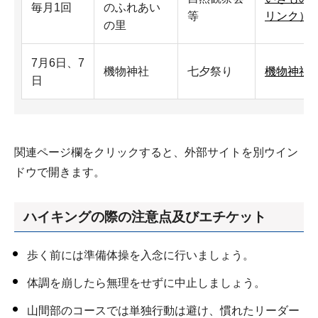
毎月1回
のふれあい
等
リンク）
の里
7月6日、7
機物神社
七夕祭り
機物神社
日
関連ページ欄をクリックすると、外部サイトを別ウイン
ドウで開きます。
ハイキングの際の注意点及びエチケット
歩く前には準備体操を入念に行いましょう。
体調を崩したら無理をせずに中止しましょう。
山間部のコースでは単独行動は避け、慣れたリーダー