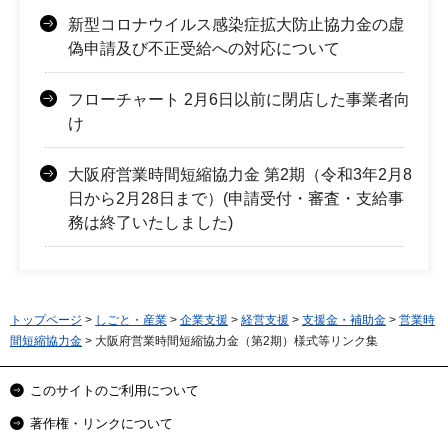
新型コロナウイルス感染症拡大防止協力金の虚
偽申請及び不正受給への対応について
フローチャート 2月6日以前に閉店した事業者向
け
大阪府営業時間短縮協力金 第2期（令和3年2月8
日から2月28日まで）(申請受付・審査・支給事
務は終了いたしました)
トップページ
>
しごと・産業
>
企業支援
>
経営支援
>
支援金・補助金
>
営業時
間短縮協力金
> 大阪府営業時間短縮協力金（第2期）様式等リンク集
このサイトのご利用について
著作権・リンクについて