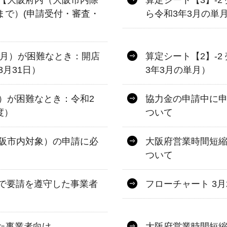
【大阪府内（大阪市内除
算定シート【3】-
日まで）(申請受付・審査・
ら令和3年3月の単
単月）が困難なとき：開店
算定シート【2】-
3月31日）
3年3月の単月）
）が困難なとき：令和2
協力金の申請中に
度）
ついて
阪市内対象）の申請に必
大阪府営業時間短縮
ついて
まで要請を遵守した事業者
フローチャート 3
した事業者向け
大阪府営業時間短縮協