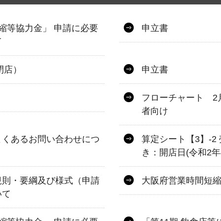
縮等協力金」 申請に必要
申立書
て
閉店）
申立書
フローチャート 2
者向け
よくあるお問い合わせにつ
算定シート【3】-
き：開店日(令和2年
規則・要綱及び様式（申請
大阪府営業時間短
いて