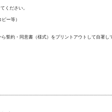
してください。
コピー等）
から誓約・同意書（様式）をプリントアウトして自署して
】