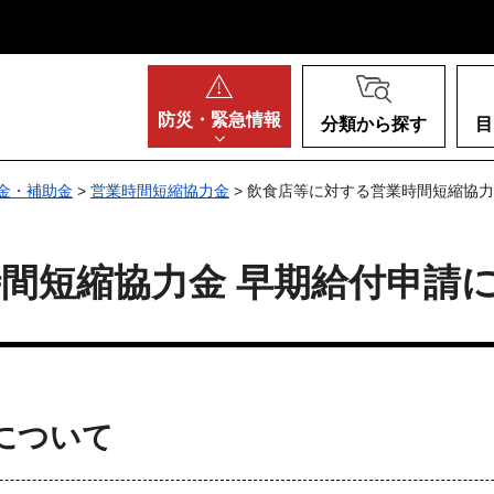
阪府
防災・
緊急情報
分類から探す
目
金・補助金
>
営業時間短縮協力金
> 飲食店等に対する営業時間短縮協力
間短縮協力金 早期給付申請
について