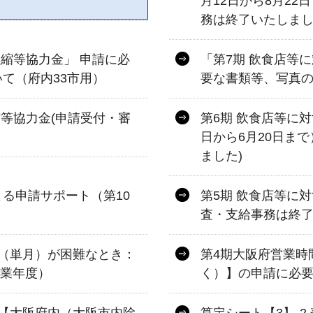
月12日から8月2
務は終了いたしまし
短縮等協力金」 申請に必
「第7期 飲食店等
て（府内33市用）
要な書類等、写真の
縮等協力金(申請受付・審
第6期 飲食店等に
日から6月20日ま
ました)
る申請サポート（第10
第5期 飲食店等に
査・支給事務は終了
（単月）が困難なとき：
第4期大阪府営業時
事業年度）
く）】の申請に必